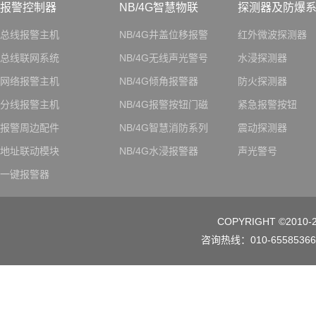
报警控制器
NB/4G智慧物联
探测器及防爆
总线报警主机
NB/4G井盖位移报警
红外微波探测器
总线联网系统
NB/4G无线声光警号
水浸探测器
网络报警主机
NB/4G倾角报警器
防火探测器
分线报警主机
NB/4G报警按钮门磁
紧急报警按钮
报警周边配件
NB/4G智慧消防系列
震动探测器
地址联动模块
NB/4G水浸报警器
声光警号
一键报警器
COPYRIGHT ©2010-
咨询热线：010-65585366/0